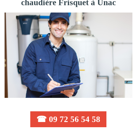
chaudière Frisquet à Unac
☎ 09 72 56 54 58