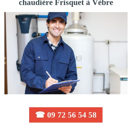
chaudière Frisquet à Vèbre
☎ 09 72 56 54 58